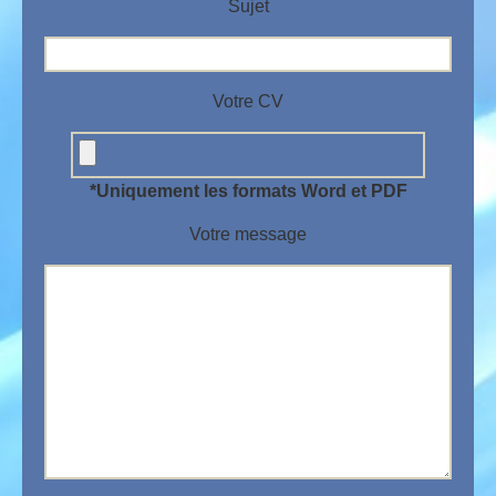
Sujet
Votre CV
*Uniquement les formats Word et PDF
Votre message